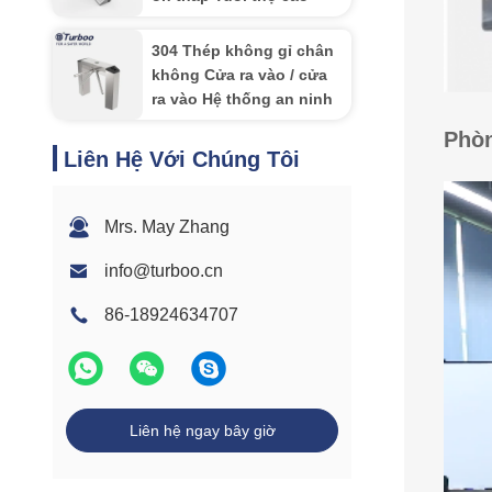
304 Thép không gỉ chân
không Cửa ra vào / cửa
ra vào Hệ thống an ninh
Phòn
Liên Hệ Với Chúng Tôi
Mrs. May Zhang
info@turboo.cn
86-18924634707
Liên hệ ngay bây giờ