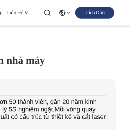
og
Liên Hệ Với Chúng Tôi
Trích Dẫn
n nhà máy
hơn 50 thành viên, gần 20 năm kinh
n lý 5S nghiêm ngặt,Mỗi vòng quay
t có cấu trúc từ thiết kế và cắt laser