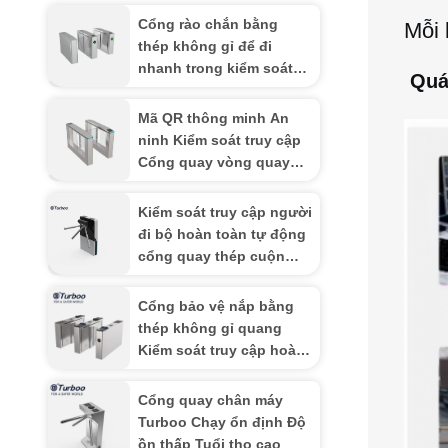
Cổng rào chắn bằng
Mỗi 
thép không gỉ để đi
nhanh trong kiểm soát
️ Qu
truy cập khu vực cảnh
quan
Mã QR thông minh An
ninh Kiểm soát truy cập
Cổng quay vòng quay
Cổng quay vòng quay
cho siêu thị tự động và
Kiểm soát truy cập người
phòng tập thể dục
đi bộ hoàn toàn tự động
cổng quay thép cuộn
lạnh với sơn Độ dày
1,5mm
Cổng bảo vệ nắp bằng
thép không gỉ quang
Kiểm soát truy cập hoàn
toàn tự động
Cổng quay chân máy
Turboo Chạy ổn định Độ
ồn thấp Tuổi thọ cao