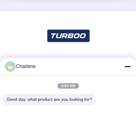
Truyền thông xã hội
Charlene
4:03 AM
Liên lạc nhanh
Điện thoại
Good day, what product are you looking for?
86--18924634707
Email
info@turboo.cn