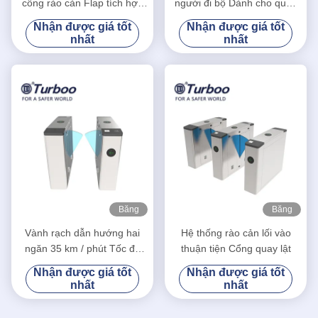
cổng rào cản Flap tích hợp
người đi bộ Dành cho quản
đầu đọc thẻ RFID và máy
lý an ninh trong nhà và ngoài
Nhận được giá tốt
Nhận được giá tốt
quét QR
trời
nhất
nhất
Băng
Băng
hình
hình
Vành rạch dẫn hướng hai
Hệ thống rào cản lối vào
ngăn 35 km / phút Tốc độ
thuận tiện Cổng quay lật
chuyển tiếp
Nhận được giá tốt
Nhận được giá tốt
nhất
nhất