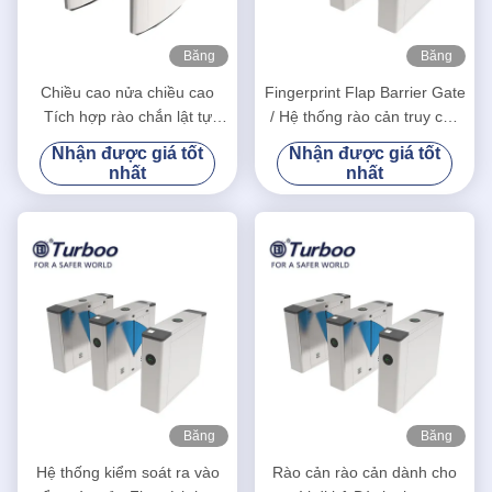
Băng
Băng
hình
hình
Chiều cao nửa chiều cao
Fingerprint Flap Barrier Gate
Tích hợp rào chắn lật tự
/ Hệ thống rào cản truy cập
động với tính năng nhận
Chức năng Tự động Thiết
Nhận được giá tốt
Nhận được giá tốt
dạng khuôn mặt
lập lại
nhất
nhất
Băng
Băng
hình
hình
Hệ thống kiểm soát ra vào
Rào cản rào cản dành cho