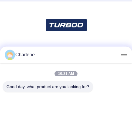
Truyền thông xã hội
Charlene
10:21 AM
Liên lạc nhanh
Điện thoại
Good day, what product are you looking for?
86--18924634707
Email
info@turboo.cn
Địa chỉ