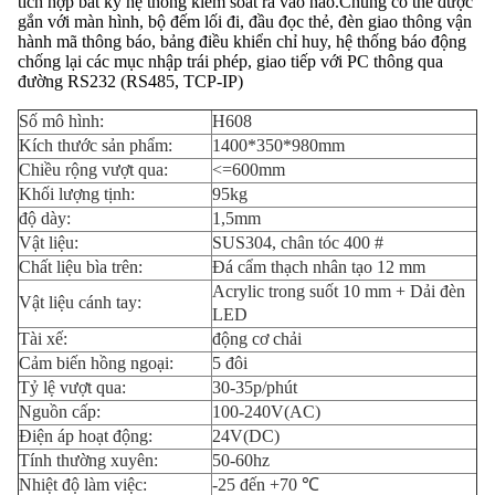
tích hợp bất kỳ hệ thống kiểm soát ra vào nào.Chúng có thể được
gắn với màn hình, bộ đếm lối đi, đầu đọc thẻ, đèn giao thông vận
hành mã thông báo, bảng điều khiển chỉ huy, hệ thống báo động
chống lại các mục nhập trái phép, giao tiếp với PC thông qua
đường RS232 (RS485, TCP-IP)
Số mô hình:
H608
Kích thước sản phẩm:
1400*350*980mm
Chiều rộng vượt qua:
<=600mm
Khối lượng tịnh:
95kg
độ dày:
1,5mm
Vật liệu:
SUS304, chân tóc 400 #
Chất liệu bìa trên:
Đá cẩm thạch nhân tạo 12 mm
Acrylic trong suốt 10 mm + Dải đèn
Vật liệu cánh tay:
LED
Tài xế:
động cơ chải
Cảm biến hồng ngoại:
5 đôi
Tỷ lệ vượt qua:
30-35p/phút
Nguồn cấp:
100-240V(AC)
Điện áp hoạt động:
24V(DC)
Tính thường xuyên:
50-60hz
Nhiệt độ làm việc:
-25 đến +70 ℃