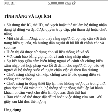
MCBF:
5.000.000 chu kỳ
TÍNH NĂNG VÀ LỢI ÍCH
• Sử dụng thẻ IC, thẻ ID, mã vạch hoặc thẻ từ làm hệ thống nhận
dạng tự động và đạt được quyền truy cập, phí tham dự hoặc chức
năng
• Một chỉ dẫn hướng, cho thấy rằng người đi bộ tiếp cận với tình
trạng hiện tại của, và hướng dẫn người đi bộ lối đi chính xác và
suôn sẻ
• Hiển thị đã được sử dụng cho số liệu thống kê và số
• Với cảnh báo bằng giọng nói và ánh sáng nhấp nháy
• Sự kết hợp giữa cảm biến hồng ngoại và cảnh sát chống kiến ​​
xâm nhập bất hợp pháp vào lối đi dành cho người đi bộ, bảo vệ
người đi bộ thông suốt và ngăn chặn việc đi theo làn đường
• Chức năng chống xén kép, chống xén tế bào quang điện và
chống xén cơ học
• Chức năng tự động thiết lập lại, nếu không vượt qua trong thời
gian đọc thẻ đã xác định, hệ thống sẽ tự động thiết lập lại hành
khách bị cấm vượt cho đến lần đọc xác định thứ hai
• Rào chắn có thể được đặt để trì hoãn việc đóng cửa sau 1-60
giây sau khi đọc thẻ hợp lệ
Ứng dụng