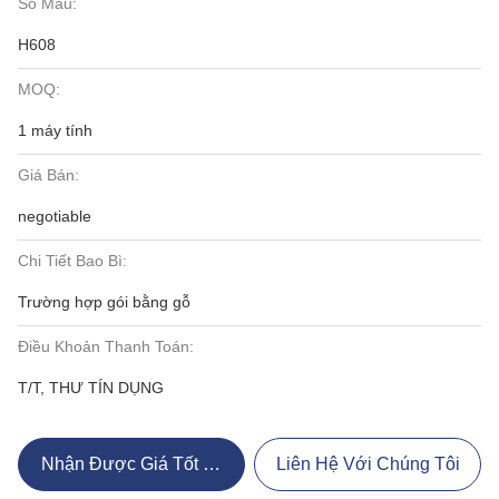
Số Mẫu:
H608
MOQ:
1 máy tính
Giá Bán:
negotiable
Chi Tiết Bao Bì:
Trường hợp gói bằng gỗ
Điều Khoản Thanh Toán:
T/T, THƯ TÍN DỤNG
Nhận Được Giá Tốt Nhất
Liên Hệ Với Chúng Tôi