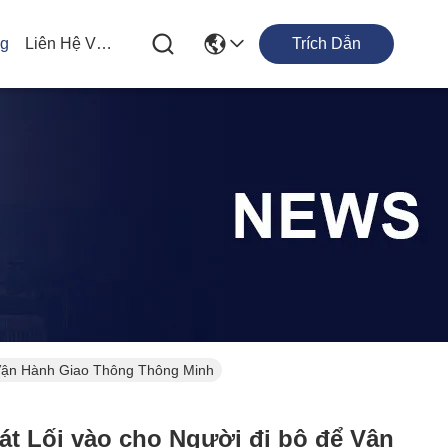
og
Liên Hệ Với Chúng Tôi
Trích Dẫn
 Vận Hành Giao Thông Thông Minh
t Lối vào cho Người đi bộ để Vận