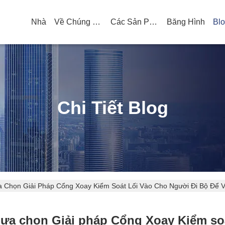
Nhà
Về Chúng Tôi
Các Sản Phẩm
Băng Hình
Bl
Chi Tiết Blog
a Chọn Giải Pháp Cổng Xoay Kiểm Soát Lối Vào Cho Người Đi Bộ Để
Lựa chọn Giải pháp Cổng Xoay Kiểm soá