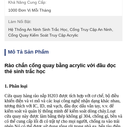
Khả Năng Cung Cấp:
1000 Đơn Vị Mỗi Tháng
Làm Nổi Bật:
Hệ Thống An Ninh Sinh Trắc Học
, 
Cổng Truy Cập An Ninh
, 
Cổng Quay Kiểm Soát Truy Cập Acrylic
Mô Tả Sản Phẩm
Rào chắn cổng quay bằng acrylic với đầu đọc
thẻ sinh trắc học
1. Phân loại
Cửa quay hàng rào nắp H203 được tích hợp với cơ chế, bộ điều
khiển điện và vi mô và các loại công nghệ nhận dạng khác nhau,
tương thích với IC, ID, mã vạch, đầu đọc dấu vân tay, v.v. để
kiểm soát và quản lý thông minh để kiểm soát dòng chảy.Loạt
cửa quay này được làm bằng thép không gỉ 304, chống gỉ, bền và
có thể cung cấp lối đi có trật tự cho mọi người, chống ra vào trái
phép.Nó có thể được sử dụng rộng rãi trong nhà ga, bến tàu điện