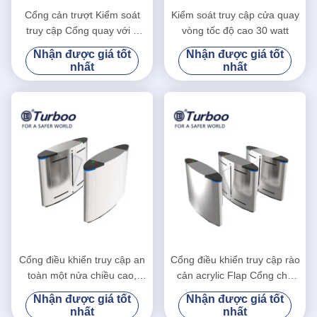
hình
hình
Cổng cản trượt Kiểm soát
Kiểm soát truy cập cửa quay
truy cập Cổng quay với 9
vòng tốc độ cao 30 watt
cặp cảm biến hồng ngoại
Nhận được giá tốt
Nhận được giá tốt
nhất
nhất
Cổng điều khiển truy cập an
Cổng điều khiển truy cập rào
toàn một nửa chiều cao,
cản acrylic Flap Cổng cho
Cổng hàng rào bằng thép
văn phòng / trường học /
Nhận được giá tốt
Nhận được giá tốt
không gỉ
nhà ga
nhất
nhất