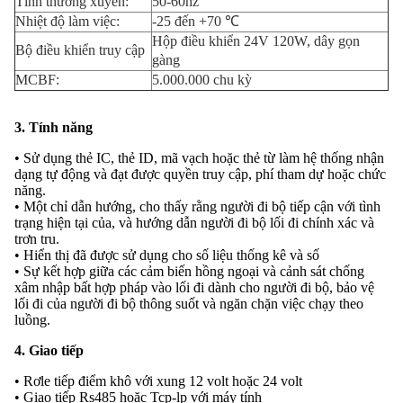
Tính thường xuyên:
50-60hz
Nhiệt độ làm việc:
-25 đến +70 ℃
Hộp điều khiển 24V 120W, dây gọn
Bộ điều khiển truy cập
gàng
MCBF:
5.000.000 chu kỳ
3. Tính năng
• Sử dụng thẻ IC, thẻ ID, mã vạch hoặc thẻ từ làm hệ thống nhận
dạng tự động và đạt được quyền truy cập, phí tham dự hoặc chức
năng.
• Một chỉ dẫn hướng, cho thấy rằng người đi bộ tiếp cận với tình
trạng hiện tại của, và hướng dẫn người đi bộ lối đi chính xác và
trơn tru.
• Hiển thị đã được sử dụng cho số liệu thống kê và số
• Sự kết hợp giữa các cảm biến hồng ngoại và cảnh sát chống
xâm nhập bất hợp pháp vào lối đi dành cho người đi bộ, bảo vệ
lối đi của người đi bộ thông suốt và ngăn chặn việc chạy theo
luồng.
4. Giao tiếp
• Rơle tiếp điểm khô với xung 12 volt hoặc 24 volt
• Giao tiếp Rs485 hoặc Tcp-lp với máy tính