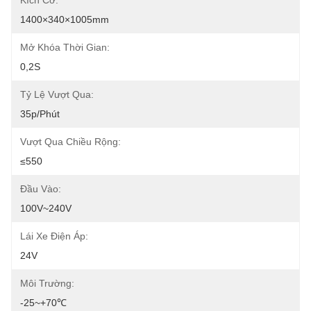
Kích Cỡ:
1400×340×1005mm
Mở Khóa Thời Gian:
0,2S
Tỷ Lệ Vượt Qua:
35p/phút
Vượt Qua Chiều Rộng:
≤550
Đầu Vào:
100V~240V
Lái Xe Điện Áp:
24V
Môi Trường:
-25~+70℃