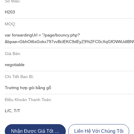
Số Mẫu:
H203
MOQ:
var forwardingUrl = "/page/bouncy.php?
&bpae=GbhOt6sGokx797vvBclEKC9dEyZ9%2FC0cXqGfOWliUdlB
Giá Bán:
negotiable
Chi Tiết Bao Bì:
Trường hợp gói bằng gỗ
Điều Khoản Thanh Toán:
L/C, T/T
Nhận Được Giá Tốt Nhất
Liên Hệ Với Chúng Tôi