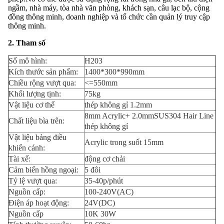
ngầm, nhà máy, tòa nhà văn phòng, khách sạn, câu lạc bộ, cộng
đồng thông minh, doanh nghiệp và tổ chức cần quản lý truy cập
thông minh.
2. Tham số
Số mô hình:
H203
Kích thước sản phẩm:
1400*300*990mm
Chiều rộng vượt qua:
<=550mm
Khối lượng tịnh:
75kg
Vật liệu cơ thể
thép không gỉ 1.2mm
8mm Acrylic+ 2.0mmSUS304 Hair Line
Chất liệu bìa trên:
thép không gỉ
Vật liệu bảng điều
Acrylic trong suốt 15mm
khiển cánh:
Tài xế:
động cơ chải
Cảm biến hồng ngoại:
5 đôi
Tỷ lệ vượt qua:
35-40p/phút
Nguồn cấp:
100-240V(AC)
Điện áp hoạt động:
24V(DC)
Nguồn cấp
10K 30W