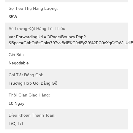
Sự Tiêu Thụ Năng Lượng:
35W
Số Lượng Đặt Hàng Tối Thiểu:
Var ForwardingUrl = "/page/bouncy.php?
&bpae=GbhOt6sGokx797vvBclEKC9dEyZ9%2FC0cXqGfOWliUd
Giá Bán:
Negotiable
Chi Tiết Đóng Gói:
Trường Hợp Gói Bằng Gỗ
Thời Gian Giao Hàng:
10 Ngày
Điều Khoản Thanh Toán:
L/C, T/T