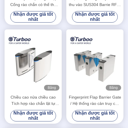
Cổng rào chắn có thể thu
thu vào SUS304 Barrie RFID
vào được thiết kế tự động
chiều cao vòng eo
Nhận được giá tốt
Nhận được giá tốt
nhất
nhất
Băng
Băng
hình
hình
Chiều cao nửa chiều cao
Fingerprint Flap Barrier Gate
Tích hợp rào chắn lật tự
/ Hệ thống rào cản truy cập
động với tính năng nhận
Chức năng Tự động Thiết
Nhận được giá tốt
Nhận được giá tốt
dạng khuôn mặt
lập lại
nhất
nhất