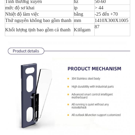
Tính thường xuyên
hz
50-60
mức độ sơ khai
ip
> 44
Nhiệt độ làm việc
bằng
-25 đến +70
Thứ nguyên không bao gồm thanh
mm
1410X300X1005
87
Khối lượng tịnh bao gồm cả thanh
Kilôgam