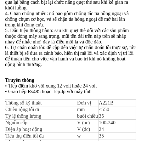
qua lại bằng cách bật lại chức năng quẹt thẻ sau khi kẻ gian ra
khỏi luồng.
4. Chặn chống nhiều: nó bao gồm chống tắc tia hồng ngoại và
chống chụm cơ học, và sẽ chặn tia hồng ngoại để mở hai lần
trong khi đóng cửa.
5. Dấu hiệu thông hành: sau khi quẹt thẻ đối với các sản phẩm
thuộc dòng máy sang trọng, mũi tên dài trên nắp trên sẽ nhấp
nháy để nhắc nhở, đây là điều mới lạ và độc đáo.
6. Tự chẩn đoán lỗi: đề cập đến việc tự chẩn đoán lỗi thực sự, tức
là thiết bị sẽ đưa ra cảnh báo, hiển thị mã lỗi và xác định vị trí lỗi
để thuận tiện cho việc vận hành và bảo trì khi nó không hoạt
động bình thường.
Truyền thông
• Tiếp điểm khô với xung 12 volt hoặc 24 volt
• Giao tiếp Rs485 hoặc Tcp-lp với máy tính
Thông số kỹ thuật
Đơn vị
A221B
Chiều rộng lối đi
mm
<550
Tỷ lệ thông lượng
buổi chiều
35
Nguồn cấp
V (ac)
100-240
Điện áp hoạt động
V (dc)
24
Tiêu thụ điện tối đa
w
35