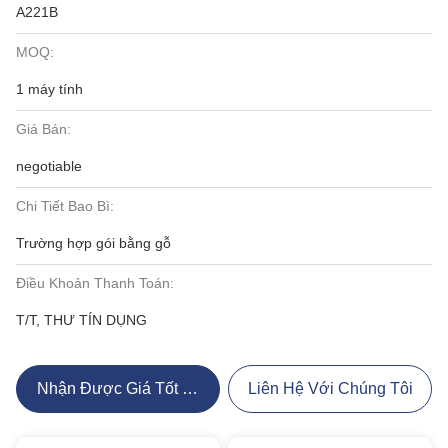
A221B
MOQ:
1 máy tính
Giá Bán:
negotiable
Chi Tiết Bao Bì:
Trường hợp gói bằng gỗ
Điều Khoản Thanh Toán:
T/T, THƯ TÍN DỤNG
Nhận Được Giá Tốt Nhất
Liên Hệ Với Chúng Tôi