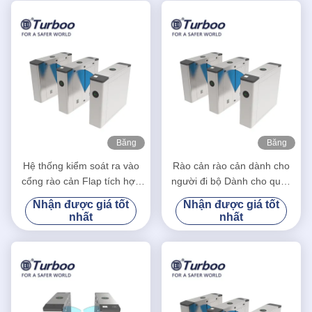
Băng
Băng
hình
hình
Hệ thống kiểm soát ra vào
Rào cản rào cản dành cho
cổng rào cản Flap tích hợp
người đi bộ Dành cho quản
đầu đọc thẻ RFID và máy
lý an ninh trong nhà và ngoài
Nhận được giá tốt
Nhận được giá tốt
quét QR
trời
nhất
nhất