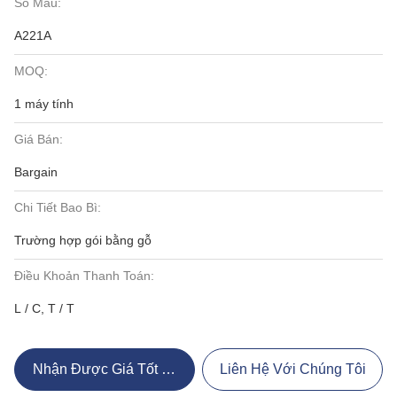
Số Mẫu:
A221A
MOQ:
1 máy tính
Giá Bán:
Bargain
Chi Tiết Bao Bì:
Trường hợp gói bằng gỗ
Điều Khoản Thanh Toán:
L / C, T / T
Nhận Được Giá Tốt Nhất
Liên Hệ Với Chúng Tôi