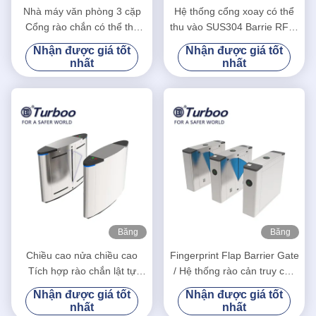
hình
hình
Nhà máy văn phòng 3 cặp
Hệ thống cổng xoay có thể
Cổng rào chắn có thể thu
thu vào SUS304 Barrie RFID
vào được thiết kế tự động
chiều cao vòng eo
Nhận được giá tốt
Nhận được giá tốt
nhất
nhất
Băng
Băng
hình
hình
Chiều cao nửa chiều cao
Fingerprint Flap Barrier Gate
Tích hợp rào chắn lật tự
/ Hệ thống rào cản truy cập
động với tính năng nhận
Chức năng Tự động Thiết
Nhận được giá tốt
Nhận được giá tốt
dạng khuôn mặt
lập lại
nhất
nhất