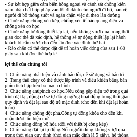
• Sự kết hợp giữa cảm biến hồng ngoại và cảnh sát chống kiến ​​
xâm nhập bất hợp pháp vào lối đi dành cho người đi bộ, bảo vệ
người đi bộ thông suốt và ngăn chặn việc đi theo làn đường
• Chức năng chống xén kép, chống xén tế bào quang điện và
chống xén cơ học
• Chức năng tự động thiết lập lại, nếu không vượt qua trong thời
gian đọc thẻ đã xác định, hệ thống sẽ tự động thiết lập lại hành
khách bị cấm vượt cho đến lần đọc xác định thứ hai
• Rào chắn có thể được đặt để trì hoãn việc đóng cửa sau 1-60
giây sau khi đọc thẻ hợp lệ
lợi thế của chúng tôi
1. Chức năng phát hiện và cảnh báo lỗi, dễ sử dụng và bảo trì
2. Trạng thái chạy có thể được lập trình và điều khiển bằng bàn
phím tích hợp trên bo mạch chính
3. Chức năng antipinch cơ học.Nếu cổng gặp điện trở trong quá
trình đặt lại, động cơ sẽ tự động ngừng hoạt động trong thời gian
quy định và đặt lại sau độ trễ mặc định (cho đến khi đặt lại hoàn
toàn)
4. Chức năng chống đột phá.Cổng tự động khóa cho đến khi
nhận được tín hiệu mở
5. Chức năng đồng bộ hóa (đối với thiết bị cổng kép)
6. Chức năng đặt lại tự động.Nếu người dùng không vượt qua
trong thời gian quy định (thời gian mặc định là 5 giây), hệ thống