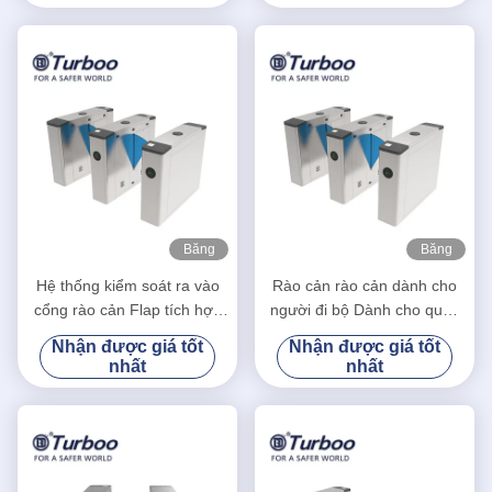
Băng
Băng
hình
hình
Hệ thống kiểm soát ra vào
Rào cản rào cản dành cho
cổng rào cản Flap tích hợp
người đi bộ Dành cho quản
đầu đọc thẻ RFID và máy
lý an ninh trong nhà và ngoài
Nhận được giá tốt
Nhận được giá tốt
quét QR
trời
nhất
nhất