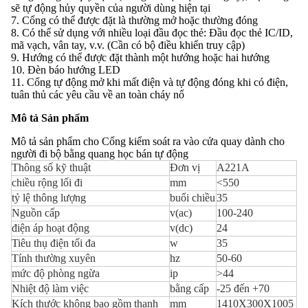
sẽ tự động hủy quyền của người dùng hiện tại
7. Cổng có thể được đặt là thường mở hoặc thường đóng
8. Có thể sử dụng với nhiều loại đầu đọc thẻ: Đầu đọc thẻ IC/ID,
mã vạch, vân tay, v.v. (Cần có bộ điều khiển truy cập)
9. Hướng có thể được đặt thành một hướng hoặc hai hướng
10. Đèn báo hướng LED
11. Cổng tự động mở khi mất điện và tự động đóng khi có điện,
tuân thủ các yêu cầu về an toàn cháy nổ
Mô tả Sản phẩm
Mô tả sản phẩm cho Cổng kiểm soát ra vào cửa quay dành cho
người đi bộ bằng quang học bán tự động
Thông số kỹ thuật
Đơn vị
A221A
chiều rộng lối đi
mm
<550
tỷ lệ thông lượng
buổi chiều
35
Nguồn cấp
v(ac)
100-240
điện áp hoạt động
v(dc)
24
Tiêu thụ điện tối đa
w
35
Tính thường xuyên
hz
50-60
mức độ phòng ngừa
ip
>44
Nhiệt độ làm việc
bằng cấp
-25 đến +70
Kích thước không bao gồm thanh
mm
1410X300X1005