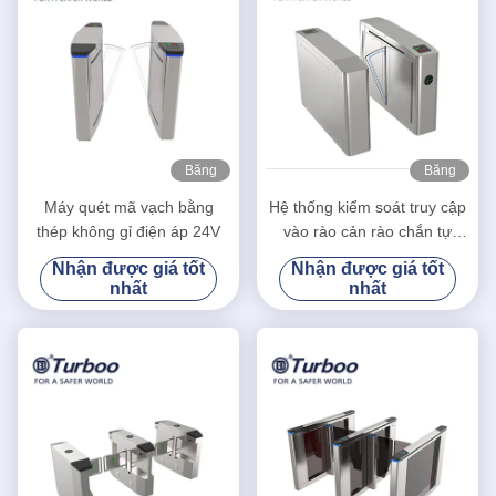
Băng
Băng
hình
hình
Máy quét mã vạch bằng
Hệ thống kiểm soát truy cập
thép không gỉ điện áp 24V
vào rào cản rào chắn tự
động dành cho người đi bộ
Nhận được giá tốt
Nhận được giá tốt
tự động
nhất
nhất