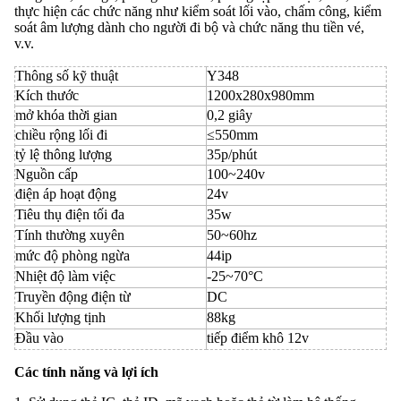
thực hiện các chức năng như kiểm soát lối vào, chấm công, kiểm
soát âm lượng dành cho người đi bộ và chức năng thu tiền vé,
v.v.
Thông số kỹ thuật
Y348
Kích thước
1200x280x980mm
mở khóa thời gian
0,2 giây
chiều rộng lối đi
≤550mm
tỷ lệ thông lượng
35p/phút
Nguồn cấp
100~240v
điện áp hoạt động
24v
Tiêu thụ điện tối đa
35w
Tính thường xuyên
50~60hz
mức độ phòng ngừa
44ip
Nhiệt độ làm việc
-25~70°C
Truyền động điện từ
DC
Khối lượng tịnh
88kg
Đầu vào
tiếp điểm khô 12v
Các tính năng và lợi ích