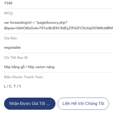
Y348
MOQ:
var forwardingUrl = "/page/bouncy.php?
&bpae=GbhOt6sGokx797vvBclEKC9dEyZ9%2FC0cXqGfOWliUdlB
Giá Bán:
negotiable
Chi Tiết Bao Bì:
Hộp bằng gỗ / Hộp carton nặng
Điều Khoản Thanh Toán:
L / C, T / T,
Nhận Được Giá Tốt Nhất
Liên Hệ Với Chúng Tôi