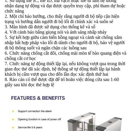
1. Sử dụng thẻ IC, thẻ ID, mã vạch hoặc thẻ từ làm hệ thống
nhận dạng tự động và đạt được quyền truy cập, phí tham dự hoặc
chức năng
2. Một chỉ báo hướng, cho thấy rằng người đi bộ tiếp cận hiện
trạng và hướng dẫn người đi bộ lối đi chính xác và suôn sẻ
3. Màn hình đã được sử dụng cho thống kê và số
4. Với cảnh báo bằng giọng nói và ánh sáng nhấp nháy
5. Sự kết hợp giữa cảm biến hồng ngoại và cảnh sát chống xâm
nhập bất hợp pháp vào lối đi dành cho người đi bộ, bảo vệ người
đi bộ thông suốt và ngăn chặn các luồng sau
6. Chức năng chống cắt đôi, chống mài mòn tế bào quang điện và
chống cắt cơ học
7. Chức năng tự động thiết lập lại, nếu không vượt qua trong thời
gian đọc thẻ đã xác định, hệ thống sẽ tự động thiết lập lại hành
khách bị cấm vượt qua cho đến lần đọc xác định thứ hai
8. Rào cản có thể được đặt để trì hoãn việc đóng cửa sau 1-60
giây sau khi đọc thẻ hợp lệ