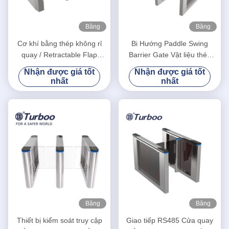
Băng
Băng
hình
hình
Cơ khí bằng thép không rỉ
Bi Hướng Paddle Swing
quay / Retractable Flap
Barrier Gate Vật liệu thép
Barrier Đối với điều khiển
không gỉ RFID Card Reader
Nhận được giá tốt
Nhận được giá tốt
truy cập sân vận động
nhất
nhất
Băng
Băng
hình
hình
Thiết bị kiểm soát truy cập
Giao tiếp RS485 Cửa quay