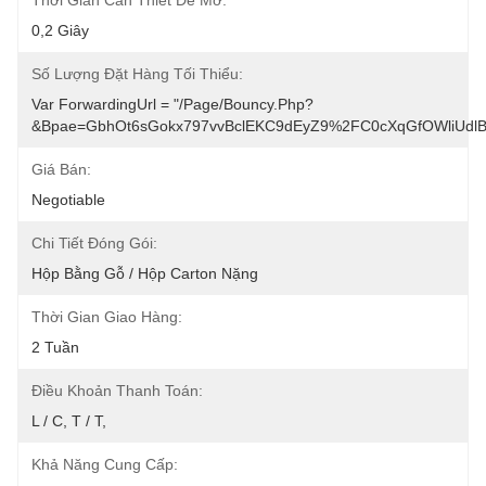
Thời Gian Cần Thiết Để Mở:
0,2 Giây
Số Lượng Đặt Hàng Tối Thiểu:
Var ForwardingUrl = "/page/bouncy.php?
&bpae=GbhOt6sGokx797vvBclEKC9dEyZ9%2FC0cXqGfOWliUd
Giá Bán:
Negotiable
Chi Tiết Đóng Gói:
Hộp Bằng Gỗ / Hộp Carton Nặng
Thời Gian Giao Hàng:
2 Tuần
Điều Khoản Thanh Toán:
L / C, T / T,
Khả Năng Cung Cấp: