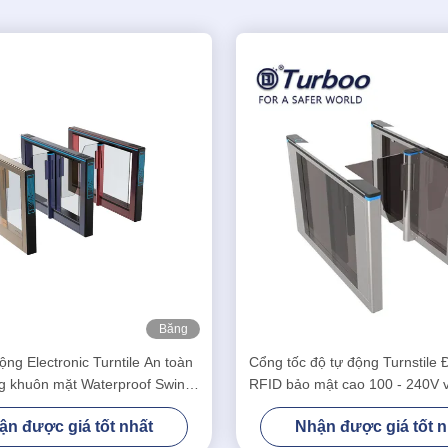
Băng
hình
ộng Electronic Turntile An toàn
Cổng tốc độ tự động Turnstile 
g khuôn mặt Waterproof Swing
RFID bảo mật cao 100 - 240V 
Barrier Gate
Servo không chổi tha
ận được giá tốt nhất
Nhận được giá tốt n