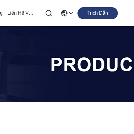
og
Liên Hệ Với Chúng Tôi
Trích Dẫn