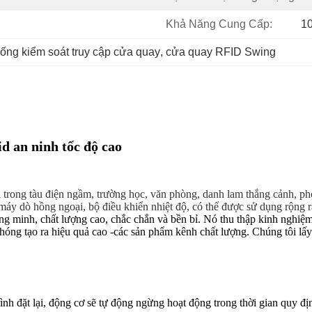
Khả Năng Cung Cấp:
1
hống kiểm soát truy cập cửa quay
, 
cửa quay RFID Swing
d an ninh tốc độ cao
i trong tàu điện ngầm, trường học, văn phòng, danh lam thắng cảnh, phòn
áy dò hồng ngoại, bộ điều khiển nhiệt độ, có thể được sử dụng rộng r
ông minh, chất lượng cao, chắc chắn và bền bỉ. Nó thu thập kinh nghiệm
óng tạo ra hiệu quả cao -các sản phẩm kênh chất lượng. Chúng tôi lấy
h đặt lại, động cơ sẽ tự động ngừng hoạt động trong thời gian quy định