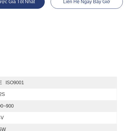
ợc Giá Tốt Nhất
Liên Hệ Ngay Bây Giờ
E   ISO9001
,2S
00~900
4V
5W