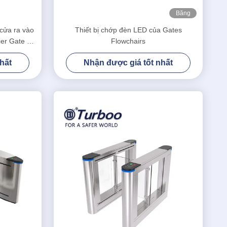
Băng
hình
 cửa ra vào
Thiết bị chớp đèn LED của Gates
ier Gate G-
Flowchairs
oại
hất
Nhận được giá tốt nhất