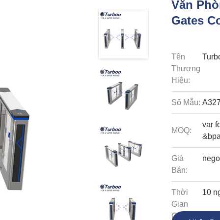
Văn Phò
Gates C
Tên
Turb
Thương
Hiệu:
Số Mẫu:
A32
var 
MOQ:
&bp
Giá
nego
Bán:
Thời
10 n
Gian
Giao