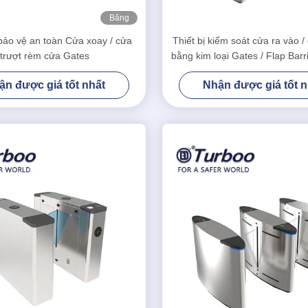
Băng
hình
bảo vệ an toàn Cửa xoay / cửa
Thiết bị kiểm soát cửa ra vào /
trượt rèm cửa Gates
bằng kim loại Gates / Flap Barr
TEK Cảm biến hồng ng
ận được giá tốt nhất
Nhận được giá tốt n