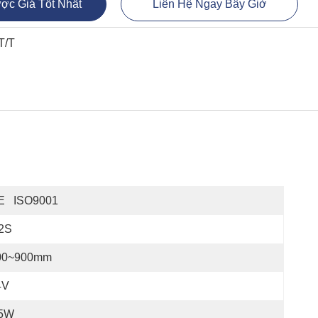
ợc Giá Tốt Nhất
Liên Hệ Ngay Bây Giờ
T/T
E   ISO9001
,2S
00~900mm
4V
5W