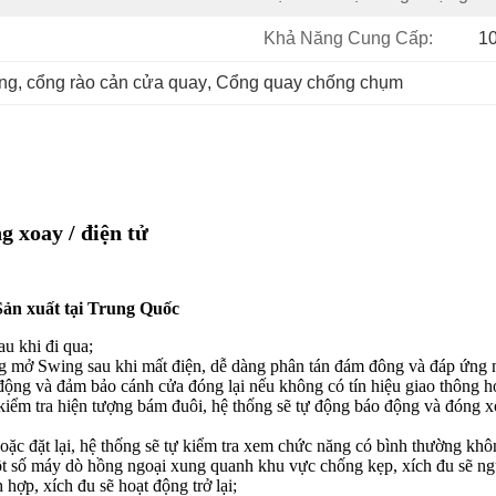
Khả Năng Cung Cấp:
1
ưng
, 
cổng rào cản cửa quay
, 
Cổng quay chống chụm
 xoay / điện tử
 Sản xuất tại Trung Quốc
au khi đi qua;
 mở Swing sau khi mất điện, dễ dàng phân tán đám đông và đáp ứng n
ộng và đảm bảo cánh cửa đóng lại nếu không có tín hiệu giao thông h
ểm tra hiện tượng bám đuôi, hệ thống sẽ tự động báo động và đóng xo
oặc đặt lại, hệ thống sẽ tự kiểm tra xem chức năng có bình thường kh
ột số máy dò hồng ngoại xung quanh khu vực chống kẹp, xích đu sẽ ng
hợp, xích đu sẽ hoạt động trở lại;