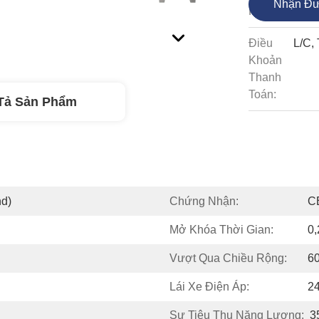
Nhận Đư
Hàng:
Điều
L/C, 
Khoản
Thanh
Toán:
Tả Sản Phẩm
d)
Chứng Nhận:
C
Mở Khóa Thời Gian:
0
Vượt Qua Chiều Rộng:
6
Lái Xe Điện Áp:
2
Sự Tiêu Thụ Năng Lượng:
3