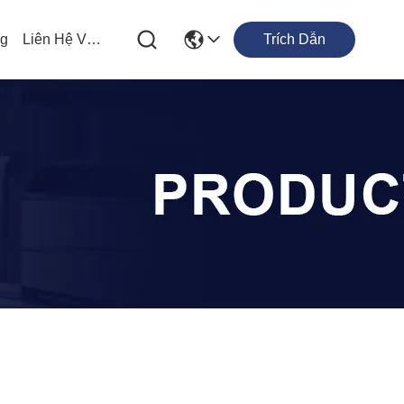
og
Liên Hệ Với Chúng Tôi
Trích Dẫn