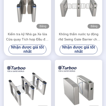
Băng
Băng
hình
hình
Kiểm tra kỹ Nhà ga Xe lửa
Không thấm nước tự động
Cửa quay Tích hợp Đầu đọc
rfid Swing Gate Barrier cho
ID Hộ chiếu Cửa AB
lối vào cao thoát turnstile
Nhận được giá tốt
Nhận được giá tốt
nhất
nhất