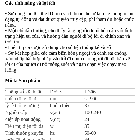
Các tính năng và lợi ích
• Sử dụng thẻ IC, thẻ ID, mã vạch hoặc thẻ từ làm hệ thống nhận
dạng tự động và đạt được quyền truy cập, phí tham dự hoặc chức
năng.
• Một chỉ dẫn hướng, cho thấy rằng người đi bộ tiếp cận với tình
trạng hiện tại của, và hướng dẫn người đi bộ lối đi chính xác và
trơn tru.
• Hiển thị đã được sử dụng cho số liệu thống kê và số
• Sự kết hợp giữa các cảm biến hồng ngoại và cảnh sát chống
xâm nhập bất hợp pháp vào lối đi dành cho người đi bộ, bảo vệ
lối đi của người đi bộ thông suốt và ngăn chặn việc chạy theo
luồng.
Mô tả Sản phẩm
Thông số kỹ thuật
Đơn vị
H306
chiều rộng lối đi
mm
<=900
tỷ lệ thông lượng
buổi chiều
35
Nguồn cấp
v(ac)
100-240
điện áp hoạt động
v(dc)
24
Tiêu thụ điện tối đa
w
35
Tính thường xuyên
hz
50-60
mức độ phòng ngừa
ip
44