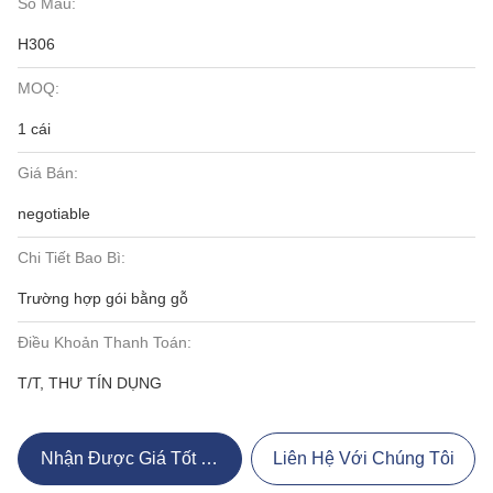
Số Mẫu:
H306
MOQ:
1 cái
Giá Bán:
negotiable
Chi Tiết Bao Bì:
Trường hợp gói bằng gỗ
Điều Khoản Thanh Toán:
T/T, THƯ TÍN DỤNG
Nhận Được Giá Tốt Nhất
Liên Hệ Với Chúng Tôi