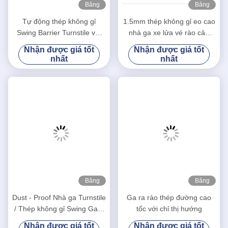
Băng
Băng
hình
hình
Tự động thép không gỉ
1.5mm thép không gỉ eo cao
Swing Barrier Turnstile với
nhà ga xe lửa vé rào cản
đầu đọc thẻ vé cửa quay
cửa quay
Nhận được giá tốt
Nhận được giá tốt
nhất
nhất
Băng
Băng
hình
hình
Dust - Proof Nhà ga Turnstile
Ga ra rào thép đường cao
/ Thép không gỉ Swing Gate
tốc với chỉ thị hướng
Access Control
Nhận được giá tốt
Nhận được giá tốt