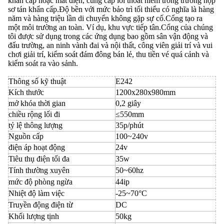
khẩn cấp hoặc mất điện, cung cấp lối thoát hiểm trong trường hợp
sơ tán khẩn cấp.Độ bền với mức bảo trì tối thiểu có nghĩa là hàng
năm và hàng triệu lần di chuyển không gặp sự cố.Cổng tạo ra
một môi trường an toàn. Ví dụ, khu vực tiếp tân.Cổng của chúng
tôi được sử dụng trong các ứng dụng bao gồm sân vận động và
đấu trường, an ninh vành đai và nội thất, công viên giải trí và vui
chơi giải trí, kiểm soát đám đông bán lẻ, thu tiền vé quá cảnh và
kiểm soát ra vào sảnh.
Thông số kỹ thuật
E242
Kích thước
1200x280x980mm
mở khóa thời gian
0,2 giây
chiều rộng lối đi
≤550mm
tỷ lệ thông lượng
35p/phút
Nguồn cấp
100~240v
điện áp hoạt động
24v
Tiêu thụ điện tối đa
35w
Tính thường xuyên
50~60hz
mức độ phòng ngừa
44ip
Nhiệt độ làm việc
-25~70°C
Truyền động điện từ
DC
Khối lượng tịnh
50kg