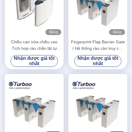
Băng
Băng
hình
hình
Chiều cao nửa chiều cao
Fingerprint Flap Barrier Gate
Tích hợp rào chắn lật tự
/ Hệ thống rào cản truy cập
động với tính năng nhận
Chức năng Tự động Thiết
Nhận được giá tốt
Nhận được giá tốt
dạng khuôn mặt
lập lại
nhất
nhất