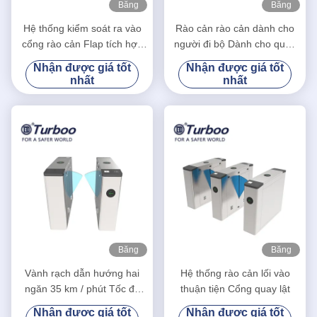
Băng
Băng
hình
hình
Hệ thống kiểm soát ra vào
Rào cản rào cản dành cho
cổng rào cản Flap tích hợp
người đi bộ Dành cho quản
đầu đọc thẻ RFID và máy
lý an ninh trong nhà và ngoài
Nhận được giá tốt
Nhận được giá tốt
quét QR
trời
nhất
nhất
Băng
Băng
hình
hình
Vành rạch dẫn hướng hai
Hệ thống rào cản lối vào
ngăn 35 km / phút Tốc độ
thuận tiện Cổng quay lật
chuyển tiếp
Nhận được giá tốt
Nhận được giá tốt