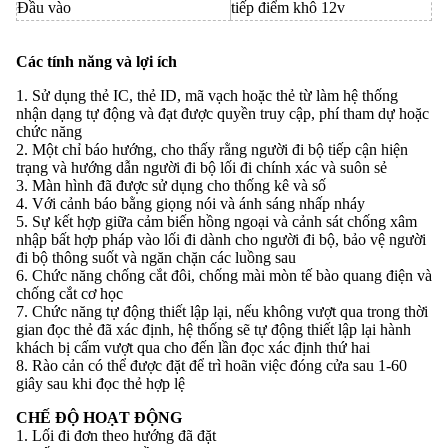
Đầu vào
tiếp điểm khô 12v
Các tính năng và lợi ích
1. Sử dụng thẻ IC, thẻ ID, mã vạch hoặc thẻ từ làm hệ thống
nhận dạng tự động và đạt được quyền truy cập, phí tham dự hoặc
chức năng
2. Một chỉ báo hướng, cho thấy rằng người đi bộ tiếp cận hiện
trạng và hướng dẫn người đi bộ lối đi chính xác và suôn sẻ
3. Màn hình đã được sử dụng cho thống kê và số
4. Với cảnh báo bằng giọng nói và ánh sáng nhấp nháy
5. Sự kết hợp giữa cảm biến hồng ngoại và cảnh sát chống xâm
nhập bất hợp pháp vào lối đi dành cho người đi bộ, bảo vệ người
đi bộ thông suốt và ngăn chặn các luồng sau
6. Chức năng chống cắt đôi, chống mài mòn tế bào quang điện và
chống cắt cơ học
7. Chức năng tự động thiết lập lại, nếu không vượt qua trong thời
gian đọc thẻ đã xác định, hệ thống sẽ tự động thiết lập lại hành
khách bị cấm vượt qua cho đến lần đọc xác định thứ hai
8. Rào cản có thể được đặt để trì hoãn việc đóng cửa sau 1-60
giây sau khi đọc thẻ hợp lệ
CHẾ ĐỘ HOẠT ĐỘNG
1. Lối đi đơn theo hướng đã đặt