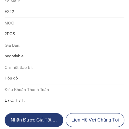
Số Mẫu:
E242
MOQ:
2PCS
Giá Bán:
negotiable
Chi Tiết Bao Bì:
Hộp gỗ
Điều Khoản Thanh Toán:
L / C, T / T,
Nhận Được Giá Tốt Nhất
Liên Hệ Với Chúng Tôi