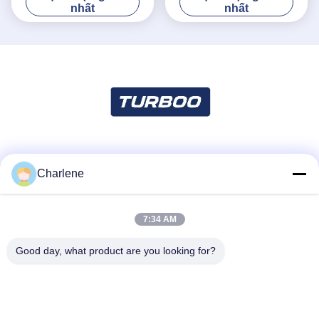
nhất
nhất
Truyền thông xã hội
Charlene
7:34 AM
Liên lạc nhanh
Điện thoại
Good day, what product are you looking for?
86--18924634707
Email