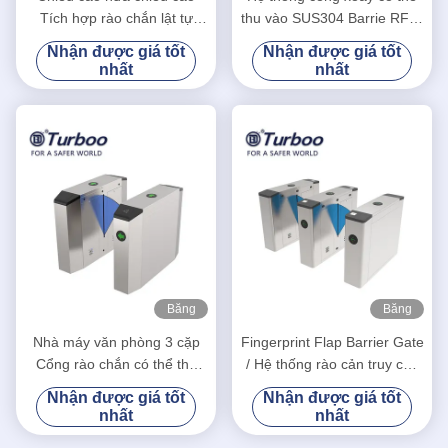
Tích hợp rào chắn lật tự
thu vào SUS304 Barrie RFID
động với tính năng nhận
chiều cao vòng eo
Nhận được giá tốt
Nhận được giá tốt
dạng khuôn mặt
nhất
nhất
Băng
Băng
hình
hình
Nhà máy văn phòng 3 cặp
Fingerprint Flap Barrier Gate
Cổng rào chắn có thể thu
/ Hệ thống rào cản truy cập
vào được thiết kế tự động
Chức năng Tự động Thiết
Nhận được giá tốt
Nhận được giá tốt
lập lại
nhất
nhất