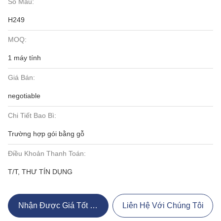
Số Mẫu:
H249
MOQ:
1 máy tính
Giá Bán:
negotiable
Chi Tiết Bao Bì:
Trường hợp gói bằng gỗ
Điều Khoản Thanh Toán:
T/T, THƯ TÍN DỤNG
Nhận Được Giá Tốt Nhất
Liên Hệ Với Chúng Tôi