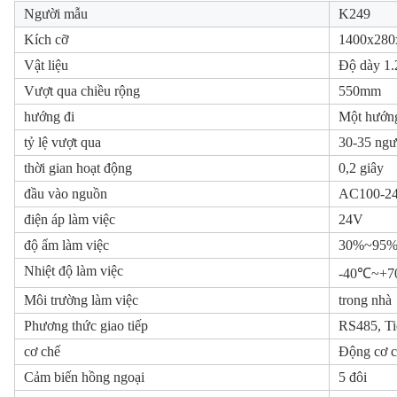
Người mẫu
K249
Kích cỡ
1400x28
Vật liệu
Độ dày 1
Vượt qua chiều rộng
550mm
hướng đi
Một hướn
tỷ lệ vượt qua
30-35 ngư
thời gian hoạt động
0,2 giây
đầu vào nguồn
AC100-24
điện áp làm việc
24V
độ ẩm làm việc
30%~95
Nhiệt độ làm việc
-40℃~+
Môi trường làm việc
trong nhà
Phương thức giao tiếp
RS485, Ti
cơ chế
Động cơ c
Cảm biến hồng ngoại
5 đôi