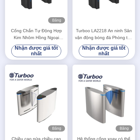
Băng
hình
Cổng Chắn Tự Động Hợp
Turboo LA2218 An ninh Sân
Kim Nhôm Hồng Ngoại
vận động bóng đá Phòng tập
Chống Kẹp LA2218
thể dục Trung tâm tập thể
Nhận được giá tốt
Nhận được giá tốt
dục Cổng kiểm soát lối vào
nhất
nhất
cho người đi bộ
Băng
Băng
hình
hình
Chiều cao nửa chiều cao
Hệ thống cổng xoay có thể