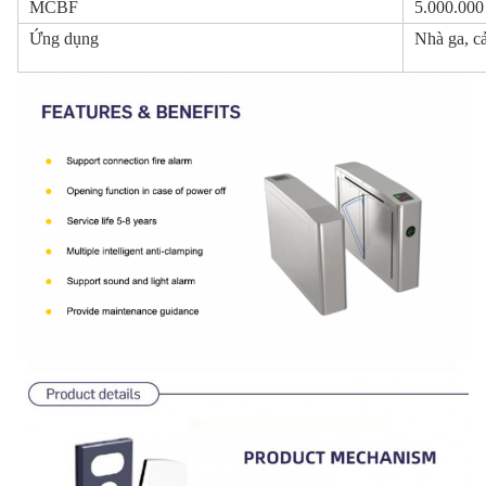
MCBF
5.000.000
Ứng dụng
Nhà ga, cả