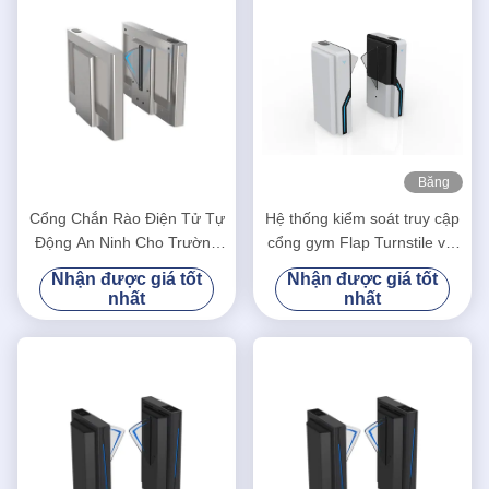
Băng
hình
Cổng Chắn Rào Điện Tử Tự
Hệ thống kiểm soát truy cập
Động An Ninh Cho Trường
cổng gym Flap Turnstile với
Học, Sân Vận Động ES2216
tốc độ vượt qua 35
Nhận được giá tốt
Nhận được giá tốt
người/phút
nhất
nhất