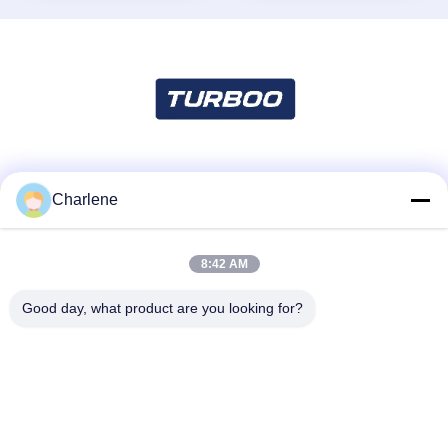
Truyền thông xã hội
Charlene
8:42 AM
Liên lạc nhanh
Điện thoại
Good day, what product are you looking for?
86--18924634707
Email
info@turboo.cn
Địa chỉ