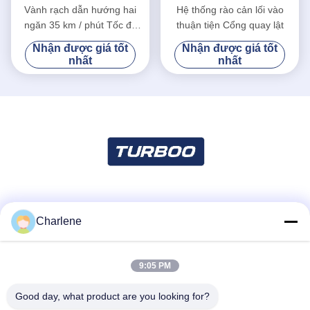
hình
hình
Vành rạch dẫn hướng hai
Hệ thống rào cản lối vào
ngăn 35 km / phút Tốc độ
thuận tiện Cổng quay lật
chuyển tiếp
Nhận được giá tốt
Nhận được giá tốt
nhất
nhất
Truyền thông xã hội
Charlene
9:05 PM
Liên lạc nhanh
Điện thoại
Good day, what product are you looking for?