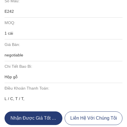
Số Mẫu:
E242
MOQ:
1 cái
Giá Bán:
negotiable
Chi Tiết Bao Bì:
Hộp gỗ
Điều Khoản Thanh Toán:
L / C, T / T,
Nhận Được Giá Tốt Nhất
Liên Hệ Với Chúng Tôi