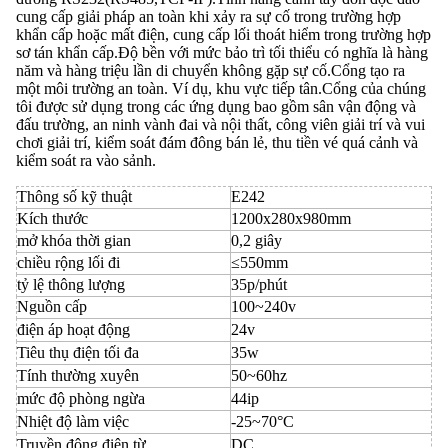
cung cấp giải pháp an toàn khi xảy ra sự cố trong trường hợp
khẩn cấp hoặc mất điện, cung cấp lối thoát hiểm trong trường hợp
sơ tán khẩn cấp.Độ bền với mức bảo trì tối thiểu có nghĩa là hàng
năm và hàng triệu lần di chuyển không gặp sự cố.Cổng tạo ra
một môi trường an toàn. Ví dụ, khu vực tiếp tân.Cổng của chúng
tôi được sử dụng trong các ứng dụng bao gồm sân vận động và
đấu trường, an ninh vành đai và nội thất, công viên giải trí và vui
chơi giải trí, kiểm soát đám đông bán lẻ, thu tiền vé quá cảnh và
kiểm soát ra vào sảnh.
Thông số kỹ thuật
E242
Kích thước
1200x280x980mm
mở khóa thời gian
0,2 giây
chiều rộng lối đi
≤550mm
tỷ lệ thông lượng
35p/phút
Nguồn cấp
100~240v
điện áp hoạt động
24v
Tiêu thụ điện tối đa
35w
Tính thường xuyên
50~60hz
mức độ phòng ngừa
44ip
Nhiệt độ làm việc
-25~70°C
Truyền động điện từ
DC