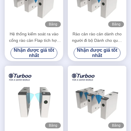
Băng
Băng
hình
hình
Hệ thống kiểm soát ra vào
Rào cản rào cản dành cho
cổng rào cản Flap tích hợp
người đi bộ Dành cho quản
đầu đọc thẻ RFID và máy
lý an ninh trong nhà và ngoài
Nhận được giá tốt
Nhận được giá tốt
quét QR
trời
nhất
nhất
Băng
Băng