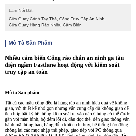
Làm Nổi Bật:
Cửa Quay Cánh Tay Thả
, 
Cổng Truy Cập An Ninh
, 
Cửa Quay Hàng Rào Nhiều Cảm Biến
Mô Tả Sản Phẩm
Nhiều cảm biến Cổng rào chắn an ninh ga tàu
điện ngầm Fastlane hoạt động với kiểm soát
truy cập an toàn
Mô tả Sản phẩm
Tất cả các mẫu cổng đều là hàng rào an ninh hiệu quả về không
gian, với thiết kế nhỏ gọn nhưng vẫn cung cấp đủ không gian để
tích hợp bất kỳ hệ thống kiểm soát ra vào nào.Chúng có thể được
gắn với màn hình, bộ đếm lối đi, đầu đọc thẻ, đèn giao thông vận
hành mã thông báo, bảng điều khiển chỉ huy, hệ thống báo động
chống lại các mục nhập trái phép, giao tiếp với PC thông qua
đường RS232(RS485,TCP-IP).Tính năng cánh tay đòn độc đáo