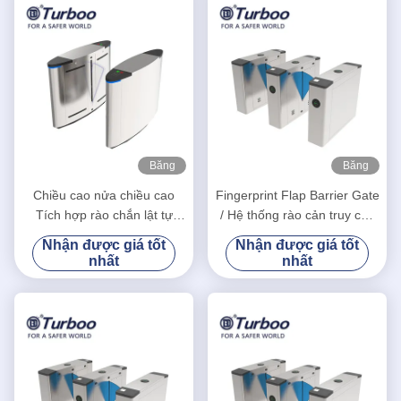
Băng
Băng
hình
hình
Chiều cao nửa chiều cao
Fingerprint Flap Barrier Gate
Tích hợp rào chắn lật tự
/ Hệ thống rào cản truy cập
động với tính năng nhận
Chức năng Tự động Thiết
Nhận được giá tốt
Nhận được giá tốt
dạng khuôn mặt
lập lại
nhất
nhất