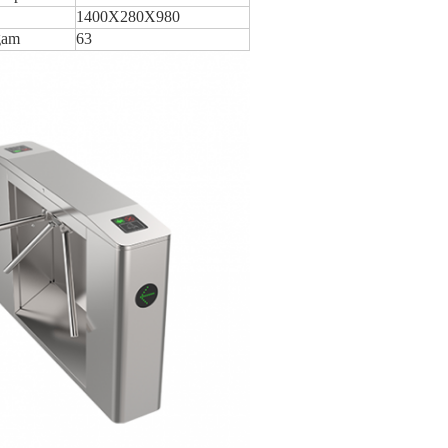
1400X280X980
gam
63