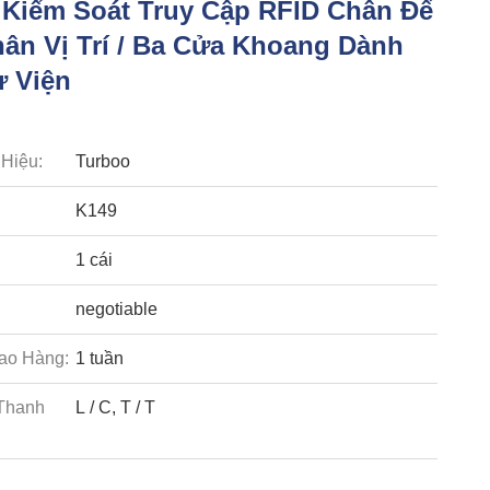
ị Kiểm Soát Truy Cập RFID Chân Đế
ân Vị Trí / Ba Cửa Khoang Dành
 Viện
Hiệu:
Turboo
K149
1 cái
negotiable
ao Hàng:
1 tuần
Thanh
L / C, T / T