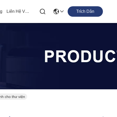
og
Liên Hệ Với Chúng Tôi
Trích Dẫn
nh cho thư viện