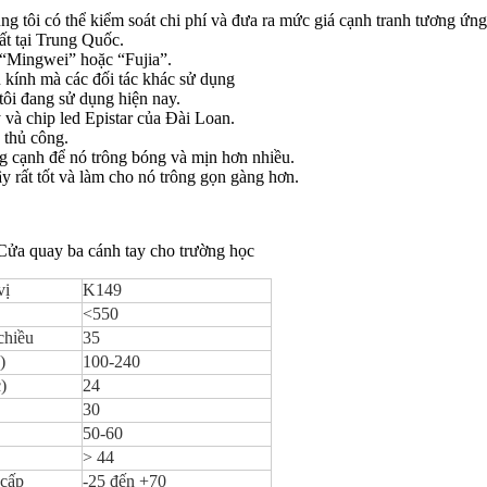
úng tôi có thể kiểm soát chi phí và đưa ra mức giá cạnh tranh tương ứng
ất tại Trung Quốc.
n “Mingwei” hoặc “Fujia”.
 kính mà các đối tác khác sử dụng
tôi đang sử dụng hiện nay.
và chip led Epistar của Đài Loan.
 thủ công.
ng cạnh để nó trông bóng và mịn hơn nhiều.
 rất tốt và làm cho nó trông gọn gàng hơn.
ửa quay ba cánh tay cho trường học
vị
K149
<550
chiều
35
)
100-240
)
24
30
50-60
> 44
 cấp
-25 đến +70