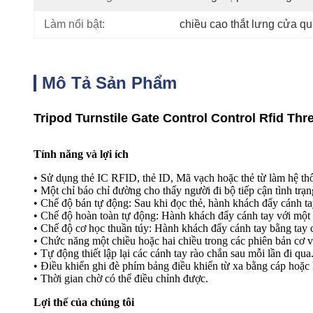
Làm nổi bật:
chiều cao thắt lưng cửa q
Mô Tả Sản Phẩm
Tripod Turnstile Gate Control Control Rfid Th
Tính năng và lợi ích
• Sử dụng thẻ IC RFID, thẻ ID, Mã vạch hoặc thẻ từ làm hệ th
• Một chỉ báo chỉ đường cho thấy người đi bộ tiếp cận tình trạ
• Chế độ bán tự động: Sau khi đọc thẻ, hành khách đẩy cánh tay
• Chế độ hoàn toàn tự động: Hành khách đẩy cánh tay với một c
• Chế độ cơ học thuần túy: Hành khách đẩy cánh tay bằng tay c
• Chức năng một chiều hoặc hai chiều trong các phiên bản cơ v
• Tự động thiết lập lại các cánh tay rào chắn sau mỗi lần đi qua
• Điều khiển ghi đè phím bảng điều khiển từ xa bằng cáp hoặc
• Thời gian chờ có thể điều chỉnh được.
Lợi thế của chúng tôi