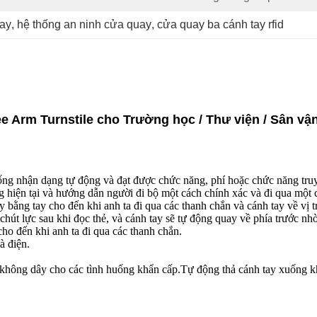
uay
, 
hệ thống an ninh cửa quay
, 
cửa quay ba cánh tay rfid
ree Arm Turnstile cho Trường học / Thư viện / Sân vậ
ống nhận dạng tự động và đạt được chức năng, phí hoặc chức năng truy
ng hiện tại và hướng dẫn người đi bộ một cách chính xác và đi qua một c
 bằng tay cho đến khi anh ta đi qua các thanh chắn và cánh tay về vị t
hút lực sau khi đọc thẻ, và cánh tay sẽ tự động quay về phía trước nhờ
ho đến khi anh ta đi qua các thanh chắn.
à điện.
.
 không dây cho các tình huống khẩn cấp.Tự động thả cánh tay xuống kh