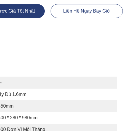
ợc Giá Tốt Nhất
Liên Hệ Ngay Bây Giờ
E
ầy Đủ 1.6mm
550mm
00 * 280 * 980mm
000 Đơn Vị Mỗi Tháng