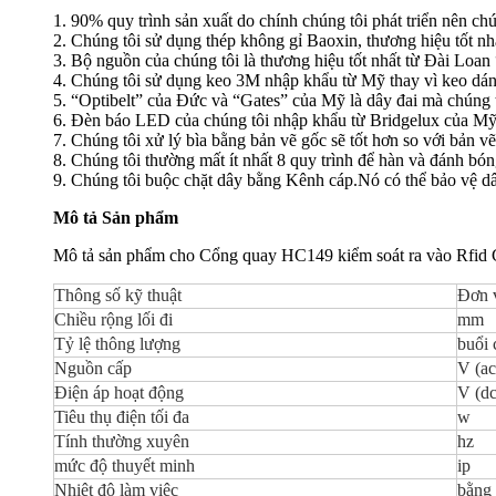
1. 90% quy trình sản xuất do chính chúng tôi phát triển nên ch
2. Chúng tôi sử dụng thép không gỉ Baoxin, thương hiệu tốt nh
3. Bộ nguồn của chúng tôi là thương hiệu tốt nhất từ ​​Đài Loa
4. Chúng tôi sử dụng keo 3M nhập khẩu từ Mỹ thay vì keo dán
5. “Optibelt” của Đức và “Gates” của Mỹ là dây đai mà chúng 
6. Đèn báo LED của chúng tôi nhập khẩu từ Bridgelux của Mỹ 
7. Chúng tôi xử lý bìa bằng bản vẽ gốc sẽ tốt hơn so với bản vẽ
8. Chúng tôi thường mất ít nhất 8 quy trình để hàn và đánh bó
9. Chúng tôi buộc chặt dây bằng Kênh cáp.Nó có thể bảo vệ dây
Mô tả Sản phẩm
Mô tả sản phẩm cho Cổng quay HC149 kiểm soát ra vào Rfid C
Thông số kỹ thuật
Đơn 
Chiều rộng lối đi
mm
Tỷ lệ thông lượng
buổi 
Nguồn cấp
V (ac
Điện áp hoạt động
V (dc
Tiêu thụ điện tối đa
w
Tính thường xuyên
hz
mức độ thuyết minh
ip
Nhiệt độ làm việc
bằng