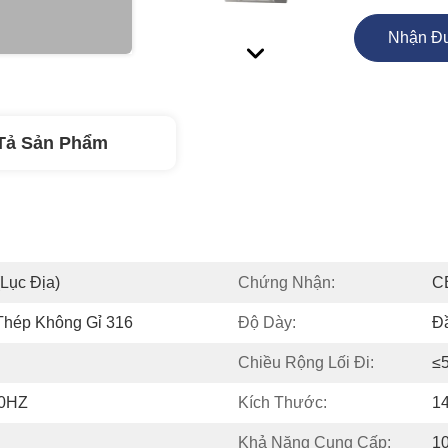
Nhận Đư
Tả Sản Phẩm
lục Địa)
Chứng Nhận:
C
Thép Không Gỉ 316
Độ Dày:
Đ
Chiều Rộng Lối Đi:
≤
50HZ
Kích Thước:
14
Khả Năng Cung Cấp:
1