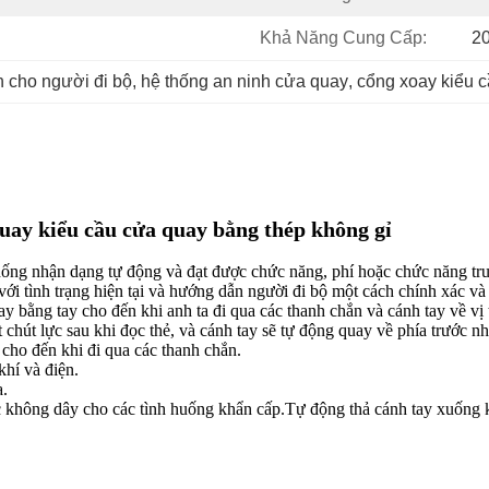
Khả Năng Cung Cấp:
2
h cho người đi bộ
, 
hệ thống an ninh cửa quay
, 
cổng xoay kiểu 
ay kiểu cầu cửa quay bằng thép không gỉ
hống nhận dạng tự động và đạt được chức năng, phí hoặc chức năng tru
với tình trạng hiện tại và hướng dẫn người đi bộ một cách chính xác và 
y bằng tay cho đến khi anh ta đi qua các thanh chắn và cánh tay về vị t
chút lực sau khi đọc thẻ, và cánh tay sẽ tự động quay về phía trước nh
cho đến khi đi qua các thanh chắn.
khí và điện.
a.
c không dây cho các tình huống khẩn cấp.Tự động thả cánh tay xuống k