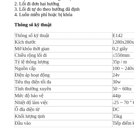
2. Lối đi đơn hai hướng
3. Lối đi tự do theo hướng đã định
4. Luôn miễn phí hoặc bị khóa
Thông số kỹ thuật
Thông số kỹ thuật
E142
Kích thước
1280x280
Mở khóa thời gian
0,2 giây
Chiều rộng lối đi
≤550mm
Tỷ lệ thông lượng
35p / m
Nguồn cấp
100 ~ 240
Điện áp hoạt động
24v
Tiêu thụ điện tối đa
30w
Tính thường xuyên
50 ~ 60hz
Mức độ bảo vệ
44ip
Nhiệt độ làm việc
-25 ~ 70 °
Ổ đĩa điện từ
DC
Khối lượng tịnh
35kg
Đầu vào
Tiếp điểm 