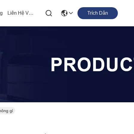
og
Liên Hệ Với Chúng Tôi
Trích Dẫn
hông gỉ