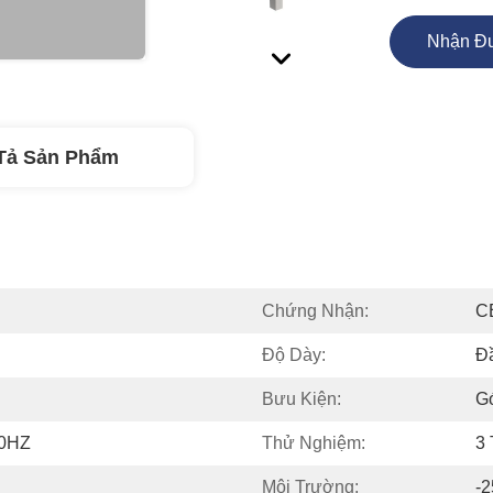
Nhận Đư
Tả Sản Phẩm
Chứng Nhận:
C
Độ Dày:
Đ
Bưu Kiện:
G
50HZ
Thử Nghiệm:
3 
Môi Trường:
-2