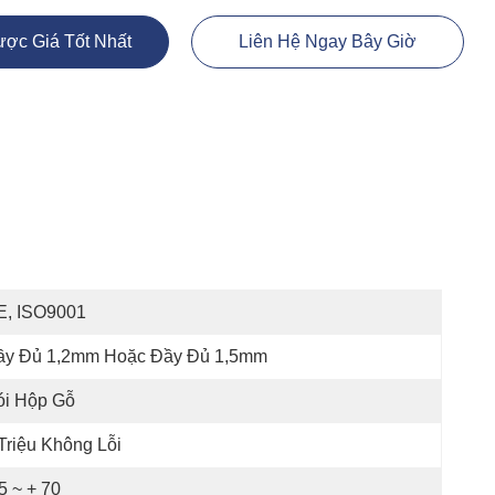
ợc Giá Tốt Nhất
Liên Hệ Ngay Bây Giờ
E, ISO9001
ầy Đủ 1,2mm Hoặc Đầy Đủ 1,5mm
ói Hộp Gỗ
Triệu Không Lỗi
5 ~ + 70