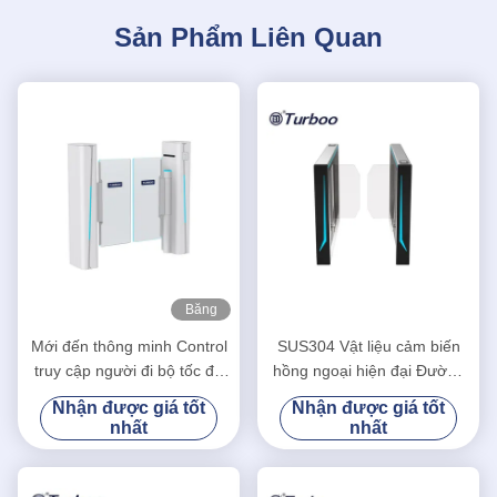
Sản Phẩm Liên Quan
Băng
hình
Mới đến thông minh Control
SUS304 Vật liệu cảm biến
truy cập người đi bộ tốc độ
hồng ngoại hiện đại Đường
cổng quay Nova LA3219S
quay cổng tốc độ xoay với
Nhận được giá tốt
Nhận được giá tốt
MCBF cao
nhất
nhất