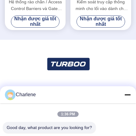
Hệ thống rào chắn / Access
Kiểm soát truy cập thông
Control Barriers và Gates
minh cho lối vào dành cho
24V Điện áp động cơ
người đi bộ cho kiểm soát
Nhận được giá tốt
Nhận được giá tốt
đám đông bán lẻ
nhất
nhất
Truyền thông xã hội
Charlene
1:36 PM
Liên lạc nhanh
Điện thoại
Good day, what product are you looking for?