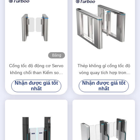
Băng
hình
Cổng tốc độ động cơ Servo
Thép không gỉ cổng tốc độ
không chổi than Kiểm soát
vòng quay tích hợp trong
truy cập cửa quay Cổng rào
card Capture Reader máy
Nhận được giá tốt
Nhận được giá tốt
cản xoay
chủ servo brushless
nhất
nhất