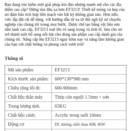
Bạn đang tìm kiếm một giải pháp kín đáo nhưng mạnh mẽ cho các địa
điểm cao cấp? Đừng tìm đâu xa hơn EF3213! Thiết kế mỏng và hẹp của
nó đảm bảo tích hợp liền mạch vào bất kỳ không gian nào. Hơn nữa,
việc lắp đặt rất dễ dàng, với hướng dẫn từ xa từ đội ngũ kỹ sư chuyên
nghiệp của chúng tôi trong mọi bước. Được chế tạo bằng vật liệu sơn
tấm lạnh cao cấp, EF3213 toát lên vẻ sang trọng và tinh tế, làm cho nó
trở thành một bổ sung nổi bật cho dòng sản phẩm cao cấp danh giá của
chúng tôi. Nâng cấp lên EF3213 ngay hôm nay và nâng tầm không gian
của bạn với chất lượng và phong cách vượt trội!
Thông số
Mã sản phẩm:
EF3213
Kích thước sản phẩm:
600*130*980 mm
Chiều rộng lối đi:
600-900mm
Chất liệu thân máy
Thép cán nguội 1.5mm + sơn
Trọng lượng tịnh.
65KG
Chất liệu cánh:
Acrylic trong suốt 10mm
Động cơ
DC không chổi than 60K 40W