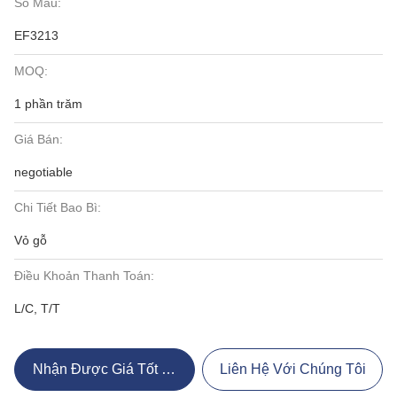
Số Mẫu:
EF3213
MOQ:
1 phần trăm
Giá Bán:
negotiable
Chi Tiết Bao Bì:
Vỏ gỗ
Điều Khoản Thanh Toán:
L/C, T/T
Nhận Được Giá Tốt Nhất
Liên Hệ Với Chúng Tôi